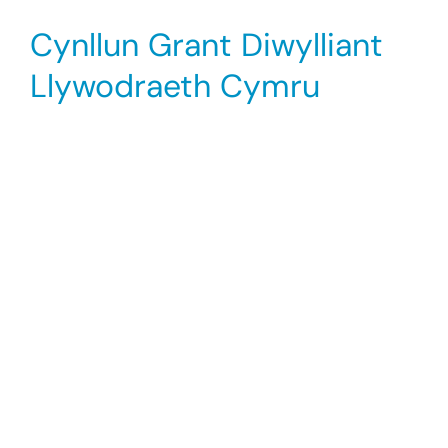
Cynllun Grant Diwylliant
Llywodraeth Cymru
Cynllun Grant £455,000 newydd gan Lywodraeth Cym
Mae’n bleser gan Diverse Cymru gyhoeddi ein bod 
Mae Cynllun Grant Diwylliant Llywodraeth Cymru a
hiliol. Mae’n mynd i’r afael â’r angen i adolygu c
Mae Llywodraeth Cymru wedi amlinellu ei ymrwymi
hiliol. Amlinellodd y Cynllun weledigaeth Llywodr
hiliol erbyn 2023 a chyflwynodd nodau a chamau gw
Bydd y fenter newydd hon yn galluogi grwpiau cymu
Bydd grwpiau a sefydliadau yn cael gwneud cais am
Ein dymuniad yw cefnogi amrywiaeth o brosiectau 
Bydd rownd gyntaf y grant yn agor yng nghanol m
lein yn cael eu cynnal drwy gydol Awst a Medi i r
Os hoffech gael eich ychwanegu at y rhestr ebos