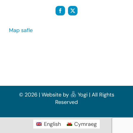
Map safle
Mae Diverse Cymru yn elusen gofrestredig (1142159) ac yn
gwmni wedi’i gofrestru yng Nghymru a Lloegr (07058600)
©
2026 | Website by
Yogi
| All Rights
Reserved
English
Cymraeg