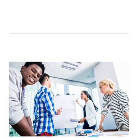
This author has not yet filled in any
Cysylltu â’r Cyngor
details.
So far Hayley Davies has created 9
Cyfrannu
blog entries.
Search
for: