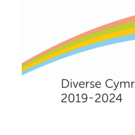
View
Larger
Image