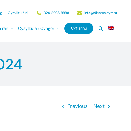
ag
Cysylltu â ni
029 2036 8888
info@diverse.cymru
 ran
Cysylltu â’r Cyngor
Cyfrannu
2024
Previous
Next