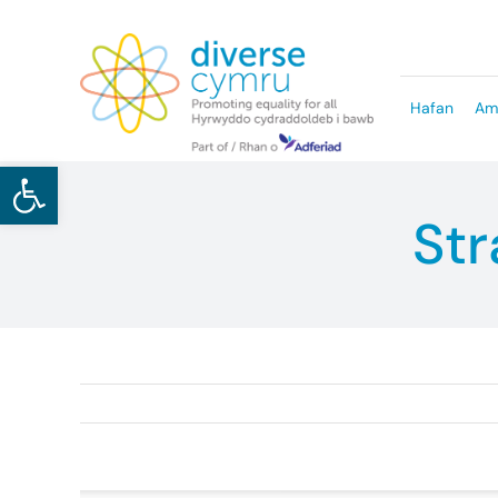
Skip
to
content
Hafan
Am
Open toolbar
Str