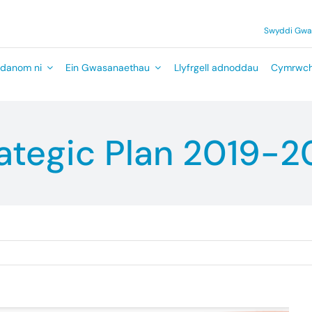
Swyddi Gw
danom ni
Ein Gwasanaethau
Llyfrgell adnoddau
Cymrwch
ategic Plan 2019-