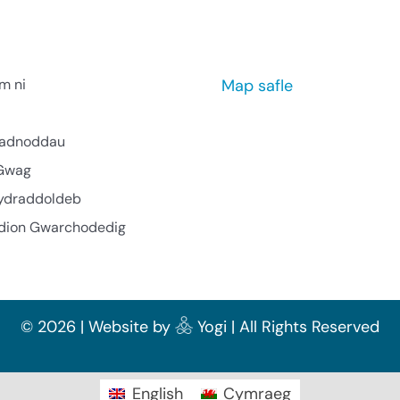
m ni
Map safle
l adnoddau
Gwag
ydraddoldeb
ion Gwarchodedig
©
2026 | Website by
Yogi
| All Rights Reserved
English
Cymraeg