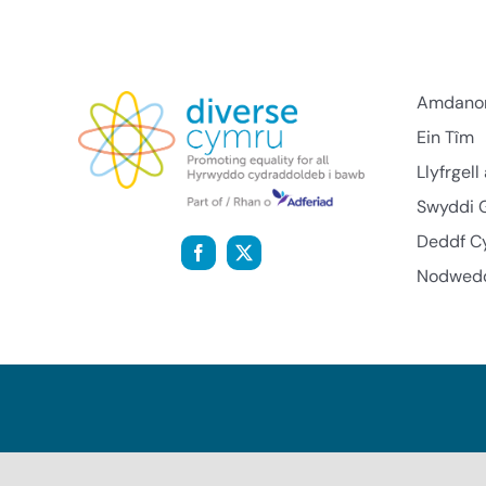
Amdano
Ein Tîm
Llyfrgel
Swyddi 
Deddf C
Nodwedd