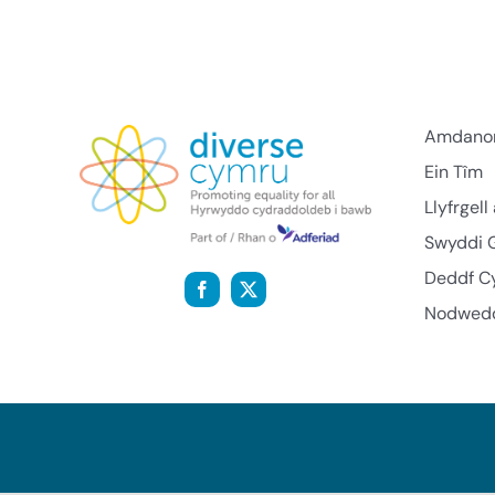
Amdano
Ein Tîm
Llyfrgel
Swyddi 
Deddf C
Nodwedd