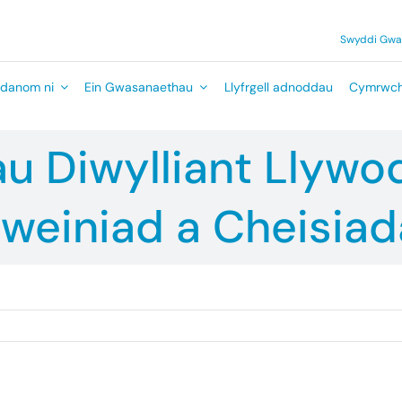
Swyddi Gw
danom ni
Ein Gwasanaethau
Llyfrgell adnoddau
Cymrwch
au Diwylliant Llyw
weiniad a Cheisia