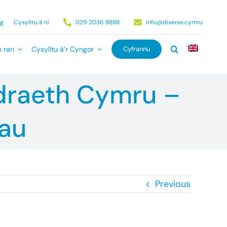
ag
Cysylltu â ni
029 2036 8888
info@diverse.cymru
 ran
Cysylltu â’r Cyngor
Cyfrannu
odraeth Cymru –
dau
Previous