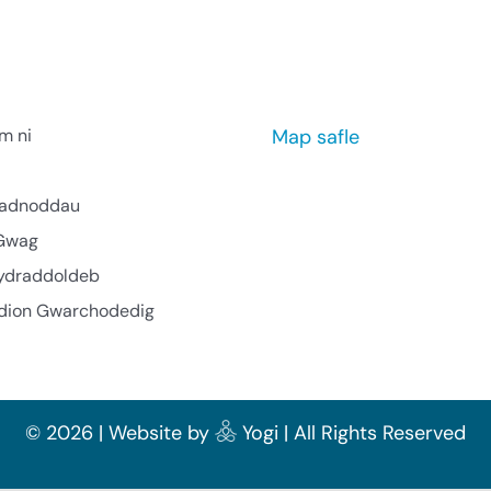
m ni
Map safle
l adnoddau
Gwag
ydraddoldeb
ion Gwarchodedig
©
2026 | Website by
Yogi
| All Rights Reserved