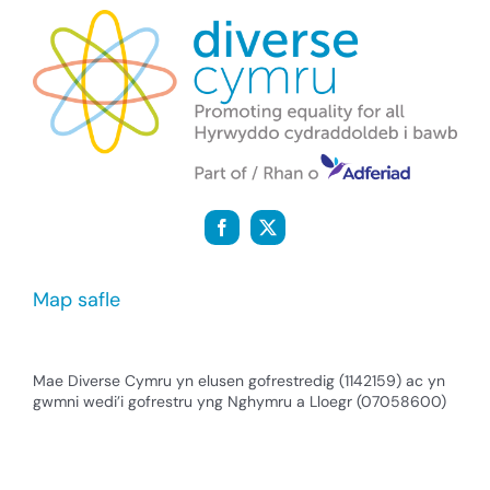
Map safle
Mae Diverse Cymru yn elusen gofrestredig (1142159) ac yn
gwmni wedi’i gofrestru yng Nghymru a Lloegr (07058600)