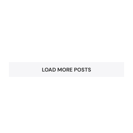
signs of
dementia
A leaflet explaining
some early signs of
Dementia.
LOAD MORE POSTS